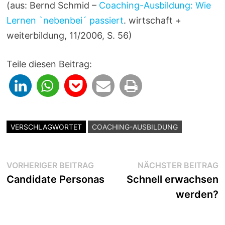
(aus: Bernd Schmid –
Coaching-Ausbildung: Wie
Lernen `nebenbei´ passiert
. wirtschaft +
weiterbildung, 11/2006, S. 56)
Teile diesen Beitrag:
VERSCHLAGWORTET
COACHING-AUSBILDUNG
Beitragsnavigation
Vorheriger
N
VORHERIGER BEITRAG
NÄCHSTER BEITRAG
Beitrag:
B
Candidate Personas
Schnell erwachsen
werden?