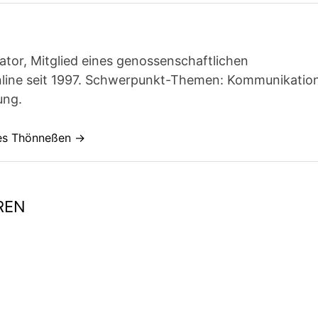
ator, Mitglied eines genossenschaftlichen
line seit 1997. Schwerpunkt-Themen: Kommunikatio
ung.
nes Thönneßen →
REN