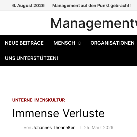
Zum
6. August 2026
Management auf den Punkt gebracht!
Inhalt
Managementw
springen
NEUE BEITRÄGE
MENSCH
ORGANISATIONEN
UNS UNTERSTÜTZEN!
UNTERNEHMENSKULTUR
Immense Verluste
von
Johannes Thönneßen
25. März 2026