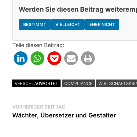
Werden Sie diesen Beitrag weiterem
BESTIMMT
VIELLEICHT
EHER NICHT
Teile diesen Beitrag:
VERSCHLAGWORTET
COMPLIANCE
WIRTSCHAFTSKRI
Beitragsnavigation
Vorheriger
VORHERIGER BEITRAG
Beitrag:
Wächter, Übersetzer und Gestalter