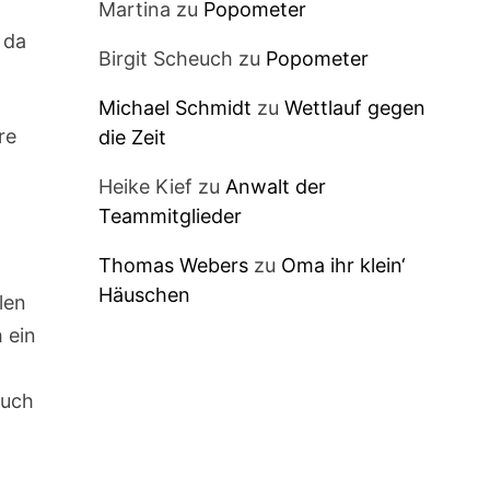
Martina
zu
Popometer
 da
Birgit Scheuch
zu
Popometer
Michael Schmidt
zu
Wettlauf gegen
re
die Zeit
Heike Kief
zu
Anwalt der
Teammitglieder
Thomas Webers
zu
Oma ihr klein‘
Häuschen
len
h ein
auch