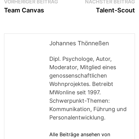
Beitragsnavigation
Vorheriger
N
VORHERIGER BEITRAG
NÄCHSTER BEITRAG
Beitrag:
B
Team Canvas
Talent-Scout
Johannes Thönneßen
Dipl. Psychologe, Autor,
Moderator, Mitglied eines
genossenschaftlichen
Wohnprojektes. Betreibt
MWonline seit 1997.
Schwerpunkt-Themen:
Kommunikation, Führung und
Personalentwicklung.
Alle Beiträge ansehen von