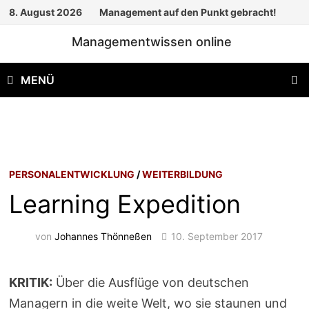
Zum
8. August 2026
Management auf den Punkt gebracht!
Inhalt
Managementwissen online
springen
MENÜ
PERSONALENTWICKLUNG
/
WEITERBILDUNG
Learning Expedition
von
Johannes Thönneßen
10. September 2017
KRITIK:
Über die Ausflüge von deutschen
Managern in die weite Welt, wo sie staunen und