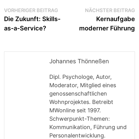
Beitragsnavigation
Vorheriger
N
VORHERIGER BEITRAG
NÄCHSTER BEITRAG
Beitrag:
B
Die Zukunft: Skills-
Kernaufgabe
as-a-Service?
moderner Führung
Johannes Thönneßen
Dipl. Psychologe, Autor,
Moderator, Mitglied eines
genossenschaftlichen
Wohnprojektes. Betreibt
MWonline seit 1997.
Schwerpunkt-Themen:
Kommunikation, Führung und
Personalentwicklung.