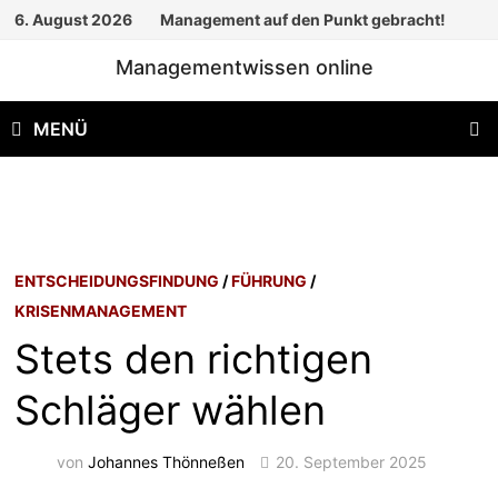
Zum
6. August 2026
Management auf den Punkt gebracht!
Inhalt
Managementwissen online
springen
MENÜ
ENTSCHEIDUNGSFINDUNG
/
FÜHRUNG
/
KRISENMANAGEMENT
Stets den richtigen
Schläger wählen
von
Johannes Thönneßen
20. September 2025