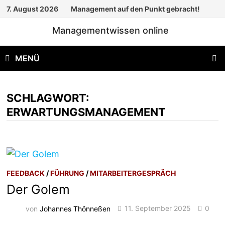
Zum
7. August 2026
Management auf den Punkt gebracht!
Inhalt
Managementwissen online
springen
MENÜ
SCHLAGWORT:
ERWARTUNGSMANAGEMENT
FEEDBACK
/
FÜHRUNG
/
MITARBEITERGESPRÄCH
Der Golem
von
Johannes Thönneßen
11. September 2025
0