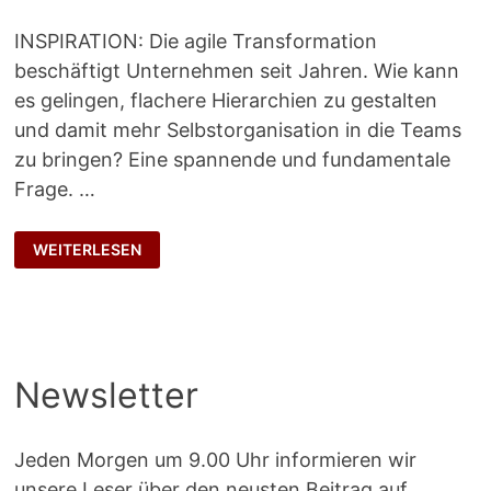
INSPIRATION: Die agile Transformation
beschäftigt Unternehmen seit Jahren. Wie kann
es gelingen, flachere Hierarchien zu gestalten
und damit mehr Selbstorganisation in die Teams
zu bringen? Eine spannende und fundamentale
Frage. …
WENN’S
WEITERLESEN
DANN
RAPPELT
IM
KARTON
Newsletter
Jeden Morgen um 9.00 Uhr informieren wir
unsere Leser über den neusten Beitrag auf