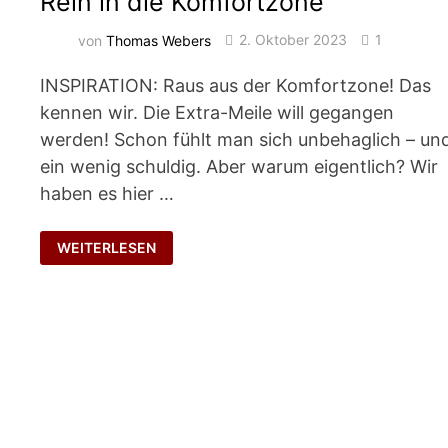
Rein in die Komfortzone
von
Thomas Webers
2. Oktober 2023
1
INSPIRATION: Raus aus der Komfortzone! Das
kennen wir. Die Extra-Meile will gegangen
werden! Schon fühlt man sich unbehaglich – un
ein wenig schuldig. Aber warum eigentlich? Wir
haben es hier …
REIN
WEITERLESEN
IN
DIE
KOMFORTZONE