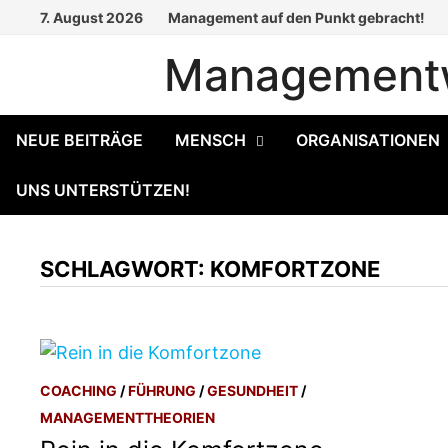
Zum
7. August 2026
Management auf den Punkt gebracht!
Inhalt
Managementw
springen
NEUE BEITRÄGE
MENSCH
ORGANISATIONEN
UNS UNTERSTÜTZEN!
SCHLAGWORT:
KOMFORTZONE
COACHING
/
FÜHRUNG
/
GESUNDHEIT
/
MANAGEMENTTHEORIEN