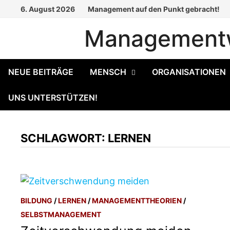
Zum
6. August 2026
Management auf den Punkt gebracht!
Inhalt
Managementw
springen
NEUE BEITRÄGE
MENSCH
ORGANISATIONEN
UNS UNTERSTÜTZEN!
SCHLAGWORT:
LERNEN
BILDUNG
/
LERNEN
/
MANAGEMENTTHEORIEN
/
SELBSTMANAGEMENT