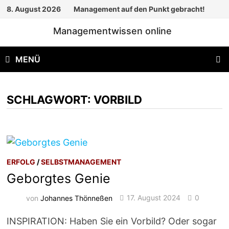
Zum
8. August 2026
Management auf den Punkt gebracht!
Inhalt
Managementwissen online
springen
MENÜ
SCHLAGWORT:
VORBILD
ERFOLG
/
SELBSTMANAGEMENT
Geborgtes Genie
von
Johannes Thönneßen
17. August 2024
0
INSPIRATION: Haben Sie ein Vorbild? Oder sogar