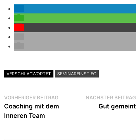
VERSCHLAGWORTET
SEMINAREINSTIEG
Beitragsnavigation
Vorheriger
N
VORHERIGER BEITRAG
NÄCHSTER BEITRAG
Beitrag:
B
Coaching mit dem
Gut gemeint
Inneren Team