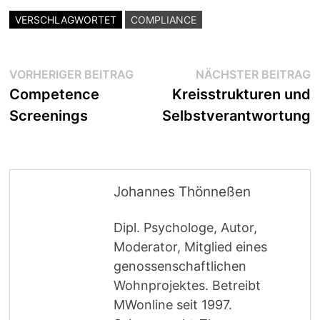
VERSCHLAGWORTET
COMPLIANCE
Beitragsnavigation
Vorheriger
N
VORHERIGER BEITRAG
NÄCHSTER BEITRAG
Beitrag:
B
Competence
Kreisstrukturen und
Screenings
Selbstverantwortung
Johannes Thönneßen
Dipl. Psychologe, Autor,
Moderator, Mitglied eines
genossenschaftlichen
Wohnprojektes. Betreibt
MWonline seit 1997.