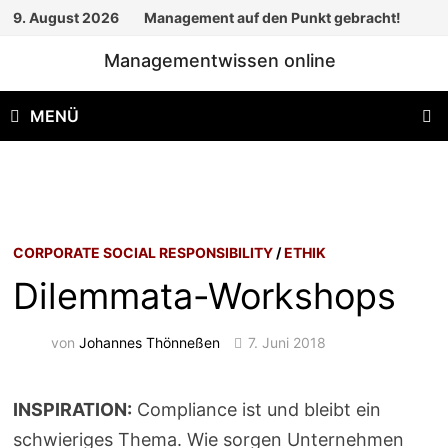
Zum
9. August 2026
Management auf den Punkt gebracht!
Inhalt
Managementwissen online
springen
MENÜ
CORPORATE SOCIAL RESPONSIBILITY
/
ETHIK
Dilemmata-Workshops
von
Johannes Thönneßen
7. Juni 2018
INSPIRATION:
Compliance ist und bleibt ein
schwieriges Thema. Wie sorgen Unternehmen