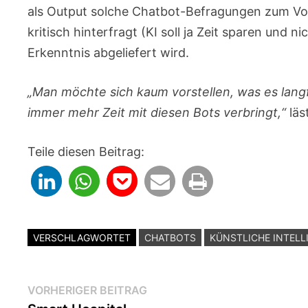
als Output solche Chatbot-Befragungen zum Vo
kritisch hinterfragt (KI soll ja Zeit sparen und n
Erkenntnis abgeliefert wird.
„Man möchte sich kaum vorstellen, was es langf
immer mehr Zeit mit diesen Bots verbringt,“
läs
Teile diesen Beitrag:
VERSCHLAGWORTET
CHATBOTS
KÜNSTLICHE INTELL
Beitragsnavigation
Vorheriger
VORHERIGER BEITRAG
Beitrag: