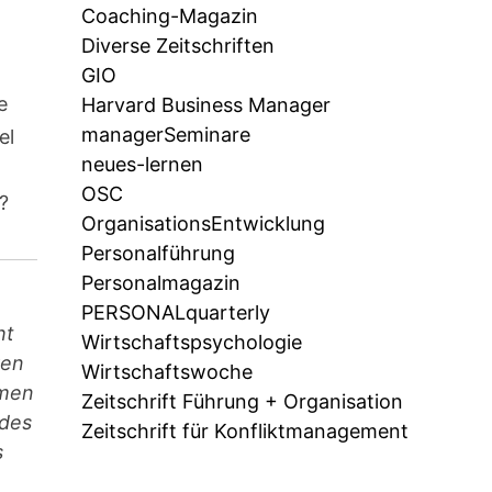
Coaching-Magazin
Diverse Zeitschriften
GIO
e
Harvard Business Manager
managerSeminare
el
neues-lernen
-
OSC
?
OrganisationsEntwicklung
Personalführung
Personalmagazin
PERSONALquarterly
ht
Wirtschaftspsychologie
ren
Wirtschaftswoche
hmen
Zeitschrift Führung + Organisation
 des
Zeitschrift für Konfliktmanagement
s