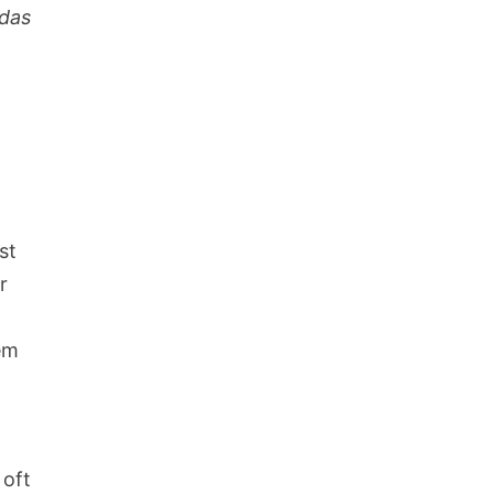
 das
st
r
em
 oft