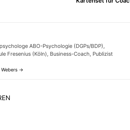
Kartenset für Coa
achpsychologe ABO-Psychologie (DGPs/BDP),
e Fresenius (Köln), Business-Coach, Publizist
s Webers →
REN