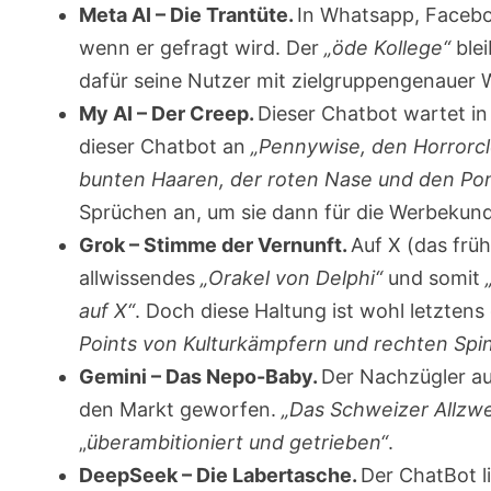
Meta AI – Die Trantüte.
In Whatsapp, Faceboo
wenn er gefragt wird. Der
„öde Kollege“
ble
dafür seine Nutzer mit zielgruppengenauer
My AI – Der Creep.
Dieser Chatbot wartet in
dieser Chatbot an
„Pennywise, den Horrorc
bunten Haaren, der roten Nase und den P
Sprüchen an, um sie dann für die Werbekun
Grok – Stimme der Vernunft.
Auf X (das früh
allwissendes
„Orakel von Delphi“
und somit
auf X“
. Doch diese Haltung ist wohl letztens
Points von Kulturkämpfern und rechten Spi
Gemini – Das Nepo-Baby.
Der Nachzügler au
den Markt geworfen.
„Das Schweizer Allzw
„
überambitioniert und getrieben“
.
DeepSeek – Die Labertasche.
Der ChatBot l