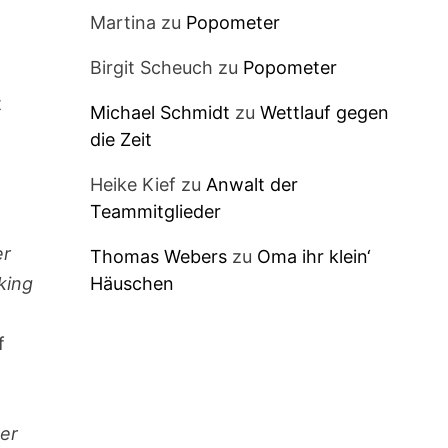
Martina
zu
Popometer
Birgit Scheuch
zu
Popometer
t
Michael Schmidt
zu
Wettlauf gegen
die Zeit
Heike Kief
zu
Anwalt der
Teammitglieder
er
Thomas Webers
zu
Oma ihr klein‘
Häuschen
king
f
zer