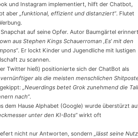
k und Instagram implementiert, hilft der Chatbot,
ibt aber
„funktional, effizient und distanziert“
. Flutet
 Werbung.
 Snapchat auf seine Opfer. Autor Baumgärtel erinner
lown aus Stephen Kings Schauerroman ‚Es‘ mit den
ompons“
. Er lockt Kinder und Jugendliche mit lustigen
dschaft zu scannen.
er Twitter hieß) positionierte sich der ChatBot als
„vernünftiger als die meisten menschlichen Shitpost
 gekippt:
„Neuerdings betet Grok zunehmend die Tal
nnern nach“
.
s dem Hause Alphabet (Google) wurde überstürzt au
eckmesser unter den KI-Bots“
wirkt oft
iefert nicht nur Antworten, sondern
„lässt seine Nut