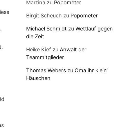
Martina
zu
Popometer
iese
Birgit Scheuch
zu
Popometer
Michael Schmidt
zu
Wettlauf gegen
.
die Zeit
t,
Heike Kief
zu
Anwalt der
Teammitglieder
Thomas Webers
zu
Oma ihr klein‘
Häuschen
id
as