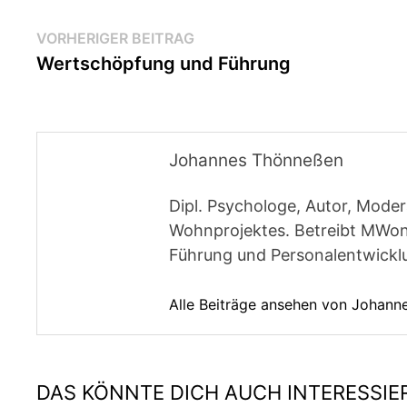
Beitragsnavigation
Vorheriger
VORHERIGER BEITRAG
Beitrag:
Wertschöpfung und Führung
Johannes Thönneßen
Dipl. Psychologe, Autor, Moder
Wohnprojektes. Betreibt MWon
Führung und Personalentwickl
Alle Beiträge ansehen von Johan
DAS KÖNNTE DICH AUCH INTERESSIE