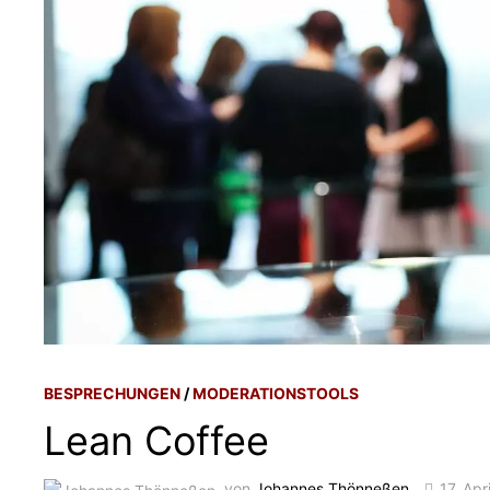
BESPRECHUNGEN
/
MODERATIONSTOOLS
Lean Coffee
von
Johannes Thönneßen
17. Apr