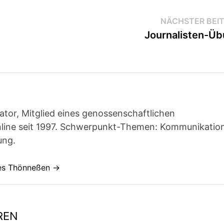
NÄCHSTER BEI
Journalisten-Ü
ator, Mitglied eines genossenschaftlichen
line seit 1997. Schwerpunkt-Themen: Kommunikatio
ung.
nes Thönneßen →
REN