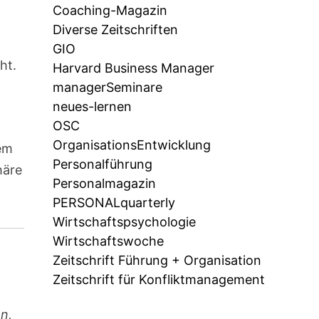
Coaching-Magazin
Diverse Zeitschriften
GIO
ht.
Harvard Business Manager
managerSeminare
neues-lernen
OSC
OrganisationsEntwicklung
em
Personalführung
häre
Personalmagazin
PERSONALquarterly
Wirtschaftspsychologie
Wirtschaftswoche
Zeitschrift Führung + Organisation
Zeitschrift für Konfliktmanagement
n,