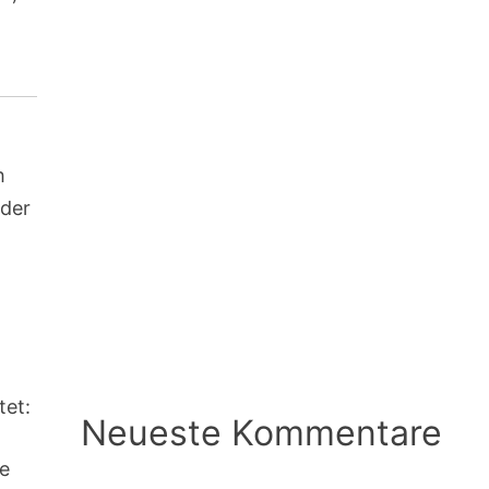
h
 der
tet:
Neueste Kommentare
te