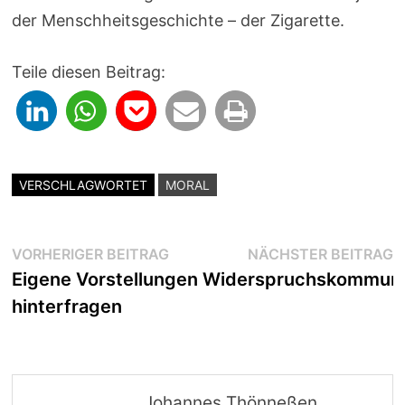
der Menschheitsgeschichte – der Zigarette.
Teile diesen Beitrag:
VERSCHLAGWORTET
MORAL
Beitragsnavigation
Vorheriger
N
VORHERIGER BEITRAG
NÄCHSTER BEITRAG
Beitrag:
B
Eigene Vorstellungen
Widerspruchskommuni
hinterfragen
Johannes Thönneßen