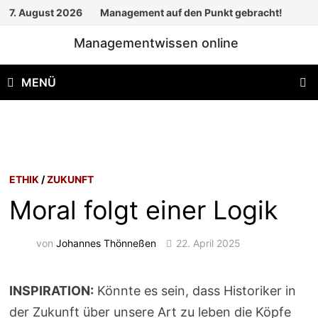
Zum
7. August 2026
Management auf den Punkt gebracht!
Inhalt
Managementwissen online
springen
MENÜ
ETHIK
/
ZUKUNFT
Moral folgt einer Logik
von
Johannes Thönneßen
22. April 2025
INSPIRATION:
Könnte es sein, dass Historiker in
der Zukunft über unsere Art zu leben die Köpfe