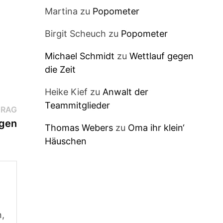
Martina
zu
Popometer
Birgit Scheuch
zu
Popometer
Michael Schmidt
zu
Wettlauf gegen
die Zeit
Heike Kief
zu
Anwalt der
Teammitglieder
Nächster
TRAG
Beitrag:
ngen
Thomas Webers
zu
Oma ihr klein‘
Häuschen
n,