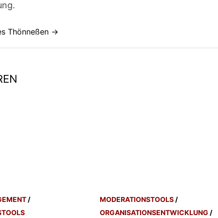
ung.
nes Thönneßen →
REN
GEMENT
/
MODERATIONSTOOLS
/
STOOLS
ORGANISATIONSENTWICKLUNG
/