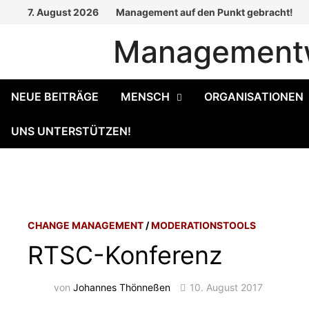
Zum
7. August 2026
Management auf den Punkt gebracht!
Inhalt
Managementw
springen
NEUE BEITRÄGE
MENSCH
ORGANISATIONEN
UNS UNTERSTÜTZEN!
CHANGE MANAGEMENT
/
MODERATIONSTOOLS
RTSC-Konferenz
von
Johannes Thönneßen
10. August 2017