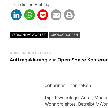
Teile diesen Beitrag:
VERSCHLAGWORTET
GROSSGRUPPEN
Beitragsnavigation
Vorheriger
VORHERIGER BEITRAG
Beitrag:
Auftragsklärung zur Open Space Konfere
Johannes Thönneßen
Dipl. Psychologe, Autor, Moder
Wohnprojektes. Betreibt MWon