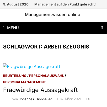
Zum
9. August 2026
Management auf den Punkt gebracht!
Inhalt
Managementwissen online
springen
MENÜ
SCHLAGWORT:
ARBEITSZEUGNIS
BEURTEILUNG
/
PERSONALAUSWAHL
/
PERSONALMANAGEMENT
Fragwürdige Aussagekraft
von
Johannes Thönneßen
16. März 2021
0