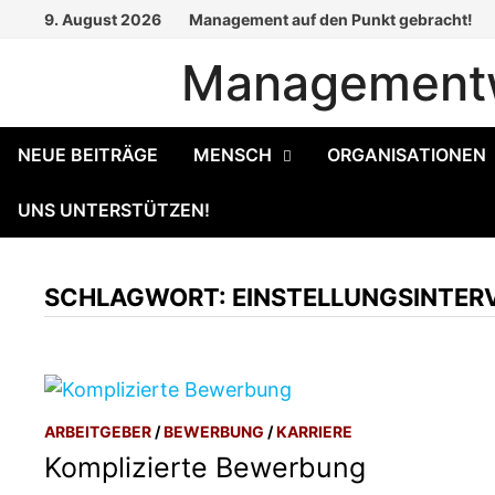
Zum
9. August 2026
Management auf den Punkt gebracht!
Inhalt
Managementw
springen
NEUE BEITRÄGE
MENSCH
ORGANISATIONEN
UNS UNTERSTÜTZEN!
SCHLAGWORT:
EINSTELLUNGSINTER
ARBEITGEBER
/
BEWERBUNG
/
KARRIERE
Komplizierte Bewerbung