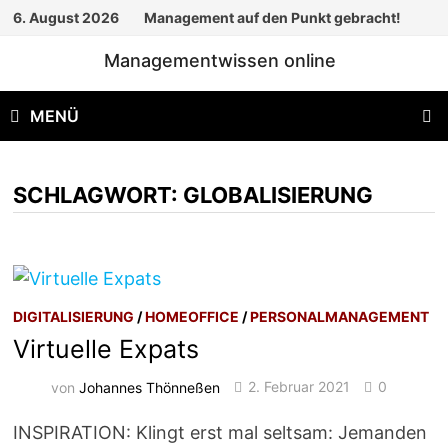
Zum
6. August 2026
Management auf den Punkt gebracht!
Inhalt
Managementwissen online
springen
MENÜ
SCHLAGWORT:
GLOBALISIERUNG
DIGITALISIERUNG
/
HOMEOFFICE
/
PERSONALMANAGEMENT
Virtuelle Expats
von
Johannes Thönneßen
2. Februar 2021
0
INSPIRATION: Klingt erst mal seltsam: Jemanden