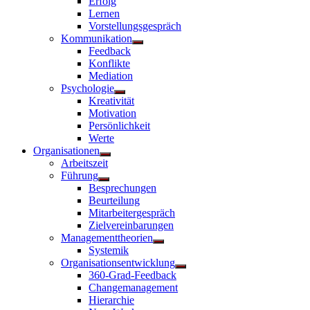
Erfolg
Lernen
Vorstellungsgespräch
Kommunikation
Untermenü
Feedback
anzeigen
Konflikte
Mediation
Psychologie
Untermenü
Kreativität
anzeigen
Motivation
Persönlichkeit
Werte
Organisationen
Untermenü
Arbeitszeit
anzeigen
Führung
Untermenü
Besprechungen
anzeigen
Beurteilung
Mitarbeitergespräch
Zielvereinbarungen
Managementtheorien
Untermenü
Systemik
anzeigen
Organisationsentwicklung
Untermenü
360-Grad-Feedback
anzeigen
Changemanagement
Hierarchie