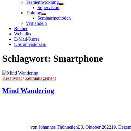
Teamentwicklung
Untermenü
Supervision
anzeigen
Training
Untermenü
Seminarmethoden
anzeigen
Verhandeln
Bücher
Webtalks
E-Mail-Kurse
Uns unterstützen!
Schlagwort:
Smartphone
Kreativität
/
Zeitmanagement
Mind Wandering
von
Johannes Thönneßen
3. Oktober 2022
19. Dezem