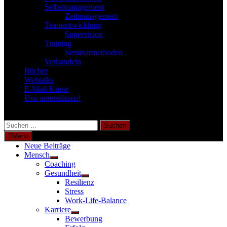
Selbstmanagement
Zeitmanagement
Teamentwicklung
Supervision
Training
Seminarmethoden
Verhandeln
Bücher
Webtalks
E-Mail-Kurse
Uns unterstützen!
Suchen
nach:
Menü
Neue Beiträge
Mensch
Untermenü
Coaching
anzeigen
Gesundheit
Untermenü
Resilienz
anzeigen
Stress
Work-Life-Balance
Karriere
Untermenü
Bewerbung
anzeigen