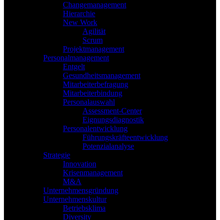
Changemanagement
Hierarchie
New Work
Agilität
Scrum
Projektmanagement
Personalmanagement
Entgelt
Gesundheitsmanagement
Mitarbeiterbefragung
Mitarbeiterbindung
Personalauswahl
Assessment-Center
Eignungsdiagnostik
Personalentwicklung
Führungskräfteentwicklung
Potenzialanalyse
Strategie
Innovation
Krisenmanagement
M&A
Unternehmensgründung
Unternehmenskultur
Betriebsklima
Diversity