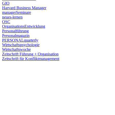
GIO
Harvard Business Manager
managerSeminare
neues-lernen
OSC
OrganisationsEntwicklung
Personalführung
Personalmagazin
PERSONALquarterly
Wirtschaftspsychologie
Wirtschaftswoche
Zeitschrift Führung + Organisation
Zeitschrift für Konfliktmanagement