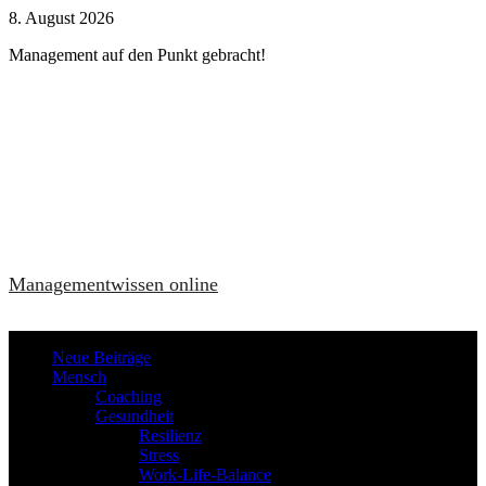
Zum
8. August 2026
Inhalt
Management auf den Punkt gebracht!
springen
Managementwissen online
Neue Beiträge
Mensch
Coaching
Gesundheit
Resilienz
Stress
Work-Life-Balance