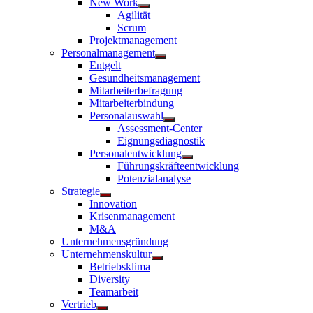
New Work
Untermenü
Agilität
anzeigen
Scrum
Projektmanagement
Personalmanagement
Untermenü
Entgelt
anzeigen
Gesundheitsmanagement
Mitarbeiterbefragung
Mitarbeiterbindung
Personalauswahl
Untermenü
Assessment-Center
anzeigen
Eignungsdiagnostik
Personalentwicklung
Untermenü
Führungskräfteentwicklung
anzeigen
Potenzialanalyse
Strategie
Untermenü
Innovation
anzeigen
Krisenmanagement
M&A
Unternehmensgründung
Unternehmenskultur
Untermenü
Betriebsklima
anzeigen
Diversity
Teamarbeit
Vertrieb
Untermenü