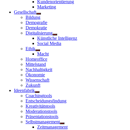
Kundenorientierung
anzeigen
Marketing
Gesellschaft
Untermenü
Bildung
anzeigen
Demografie
Demokratie
Digitalisierung
Untermenü
Künstliche Intelligenz
anzeigen
Social Media
Ethik
Untermenü
Macht
anzeigen
Homeoffice
Mittelstand
Nachhaltigkeit
Ökonomie
Wissenschaft
Zukunft
Ideenfabrik
Untermenü
Coachingtools
anzeigen
Entscheidungsfindung
Kreativitätstools
Moderationstools
Präsentationstools
Selbstmanagement
Untermenü
Zeitmanagement
anzeigen