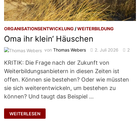
ORGANISATIONSENTWICKLUNG
/
WEITERBILDUNG
Oma ihr klein‘ Häuschen
von
Thomas Webers
2. Juli 2026
2
KRITIK: Die Frage nach der Zukunft von
Weiterbildungsanbietern in diesen Zeiten ist
offen. Können sie bestehen? Oder wie müssten
sie sich weiterentwickeln, um bestehen zu
können? Und taugt das Beispiel …
OMA
WEITERLESEN
IHR
KLEIN‘
HÄUSCHEN