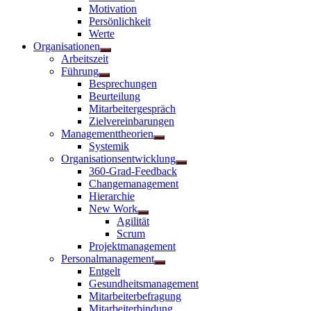
anzeigen
Motivation
Persönlichkeit
Werte
Organisationen
Untermenü
Arbeitszeit
anzeigen
Führung
Untermenü
Besprechungen
anzeigen
Beurteilung
Mitarbeitergespräch
Zielvereinbarungen
Managementtheorien
Untermenü
Systemik
anzeigen
Organisationsentwicklung
Untermenü
360-Grad-Feedback
anzeigen
Changemanagement
Hierarchie
New Work
Untermenü
Agilität
anzeigen
Scrum
Projektmanagement
Personalmanagement
Untermenü
Entgelt
anzeigen
Gesundheitsmanagement
Mitarbeiterbefragung
Mitarbeiterbindung