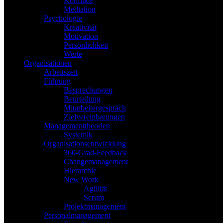
Konflikte
Mediation
Psychologie
Kreativität
Motivation
Persönlichkeit
Werte
Organisationen
Arbeitszeit
Führung
Besprechungen
Beurteilung
Mitarbeitergespräch
Zielvereinbarungen
Managementtheorien
Systemik
Organisationsentwicklung
360-Grad-Feedback
Changemanagement
Hierarchie
New Work
Agilität
Scrum
Projektmanagement
Personalmanagement