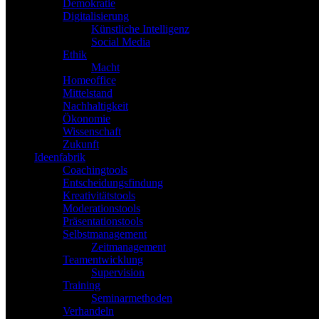
Demokratie
Digitalisierung
Künstliche Intelligenz
Social Media
Ethik
Macht
Homeoffice
Mittelstand
Nachhaltigkeit
Ökonomie
Wissenschaft
Zukunft
Ideenfabrik
Coachingtools
Entscheidungsfindung
Kreativitätstools
Moderationstools
Präsentationstools
Selbstmanagement
Zeitmanagement
Teamentwicklung
Supervision
Training
Seminarmethoden
Verhandeln