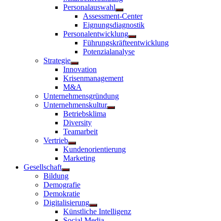
Personalauswahl
Untermenü
Assessment-Center
anzeigen
Eignungsdiagnostik
Personalentwicklung
Untermenü
Führungskräfteentwicklung
anzeigen
Potenzialanalyse
Strategie
Untermenü
Innovation
anzeigen
Krisenmanagement
M&A
Unternehmensgründung
Unternehmenskultur
Untermenü
Betriebsklima
anzeigen
Diversity
Teamarbeit
Vertrieb
Untermenü
Kundenorientierung
anzeigen
Marketing
Gesellschaft
Untermenü
Bildung
anzeigen
Demografie
Demokratie
Digitalisierung
Untermenü
Künstliche Intelligenz
anzeigen
Social Media