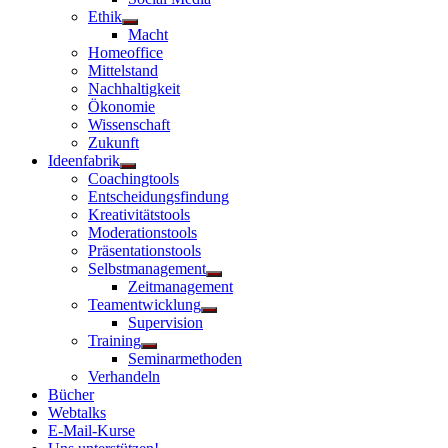
Ethik
Untermenü
Macht
anzeigen
Homeoffice
Mittelstand
Nachhaltigkeit
Ökonomie
Wissenschaft
Zukunft
Ideenfabrik
Untermenü
Coachingtools
anzeigen
Entscheidungsfindung
Kreativitätstools
Moderationstools
Präsentationstools
Selbstmanagement
Untermenü
Zeitmanagement
anzeigen
Teamentwicklung
Untermenü
Supervision
anzeigen
Training
Untermenü
Seminarmethoden
anzeigen
Verhandeln
Bücher
Webtalks
E-Mail-Kurse