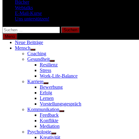
Bücher
Webtalks
E-Mail-Kurse
Uns unterstützen!
Suchen
nach:
Menü
Neue Beiträge
Mensch
Untermenü
Coaching
anzeigen
Gesundheit
Untermenü
Resilienz
anzeigen
Stress
Work-Life-Balance
Karriere
Untermenü
Bewerbung
anzeigen
Erfolg
Lernen
Vorstellungsgespräch
Kommunikation
Untermenü
Feedback
anzeigen
Konflikte
Mediation
Psychologie
Untermenü
Kreativität