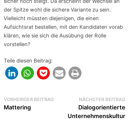
sicher noch steigt. Da erscheint der Wechsel an
der Spitze wohl die sichere Variante zu sein.
Vielleicht müssten diejenigen, die einen
Aufsichtsrat bestellen, mit den Kandidaten vorab
klären, wie sie sich die Ausübung der Rolle
vorstellen?
Teile diesen Beitrag:
Beitragsnavigation
Vorheriger
N
VORHERIGER BEITRAG
NÄCHSTER BEITRAG
Beitrag:
B
Mattering
Dialogorientierte
Unternehmenskultur