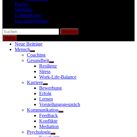
Bücher
Webtalks
E-Mail-Kurse
Uns unterstützen!
Suchen
nach:
Menü
Neue Beiträge
Mensch
Untermenü
Coaching
anzeigen
Gesundheit
Untermenü
Resilienz
anzeigen
Stress
Work-Life-Balance
Karriere
Untermenü
Bewerbung
anzeigen
Erfolg
Lernen
Vorstellungsgespräch
Kommunikation
Untermenü
Feedback
anzeigen
Konflikte
Mediation
Psychologie
Untermenü