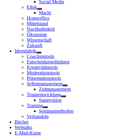
Social Media
Ethik
Untermenü
Macht
anzeigen
Homeoffice
Mittelstand
Nachhaltigkeit
Ökonomie
Wissenschaft
Zukunft
Ideenfabrik
Untermenü
Coachingtools
anzeigen
Entscheidungsfindung
Kreativitätstools
Moderationstools
Präsentationstools
Selbstmanagement
Untermenü
Zeitmanagement
anzeigen
Teamentwicklung
Untermenü
Supervision
anzeigen
Training
Untermenü
Seminarmethoden
anzeigen
Verhandeln
Bücher
Webtalks
E-Mail-Kurse