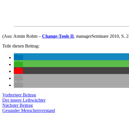
(Aus: Armin Rohm –
Change-Tools II
, managerSeminare 2010, S. 
Teile diesen Beitrag:
Beitragsnavigation
Vorheriger
Vorheriger Beitrag
Beitrag:
Der innere Leibwächter
Nächster
Nächster Beitrag
Beitrag:
Gesunder Menschenverstand