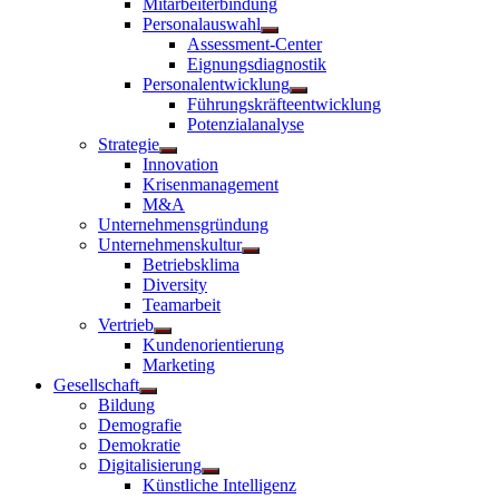
Mitarbeiterbindung
Personalauswahl
Untermenü
Assessment-Center
anzeigen
Eignungsdiagnostik
Personalentwicklung
Untermenü
Führungskräfteentwicklung
anzeigen
Potenzialanalyse
Strategie
Untermenü
Innovation
anzeigen
Krisenmanagement
M&A
Unternehmensgründung
Unternehmenskultur
Untermenü
Betriebsklima
anzeigen
Diversity
Teamarbeit
Vertrieb
Untermenü
Kundenorientierung
anzeigen
Marketing
Gesellschaft
Untermenü
Bildung
anzeigen
Demografie
Demokratie
Digitalisierung
Untermenü
Künstliche Intelligenz
anzeigen