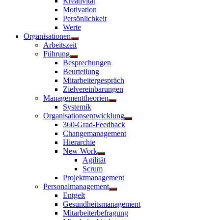
Kreativität
anzeigen
Motivation
Persönlichkeit
Werte
Organisationen
Untermenü
Arbeitszeit
anzeigen
Führung
Untermenü
Besprechungen
anzeigen
Beurteilung
Mitarbeitergespräch
Zielvereinbarungen
Managementtheorien
Untermenü
Systemik
anzeigen
Organisationsentwicklung
Untermenü
360-Grad-Feedback
anzeigen
Changemanagement
Hierarchie
New Work
Untermenü
Agilität
anzeigen
Scrum
Projektmanagement
Personalmanagement
Untermenü
Entgelt
anzeigen
Gesundheitsmanagement
Mitarbeiterbefragung