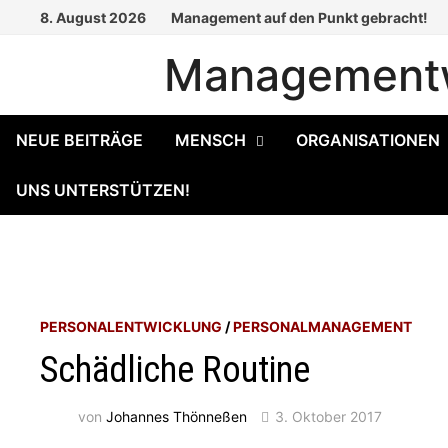
Zum
8. August 2026
Management auf den Punkt gebracht!
Inhalt
Managementw
springen
NEUE BEITRÄGE
MENSCH
ORGANISATIONEN
UNS UNTERSTÜTZEN!
PERSONALENTWICKLUNG
/
PERSONALMANAGEMENT
Schädliche Routine
von
Johannes Thönneßen
3. Oktober 2017