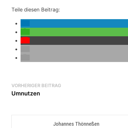
Teile diesen Beitrag:
Beitragsnavigation
Vorheriger
VORHERIGER BEITRAG
Beitrag:
Umnutzen
Johannes Thönneßen