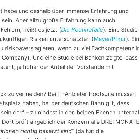
t habe und deshalb über immense Erfahrung und
ut sein. Aber allzu große Erfahrung kann auch
Fehlern, heißt es jetzt (
Die Routinefalle
). Eine Studie
 zukünftigen Risiken unterschätzten (
Meyer/Pfnür
). Ei
u risikoavers agieren, wenn zu viel Fachkompetenz i
s Company). Und eine Studie bei Banken zeigte, dass 
teht, je höher der Anteil der Vorstände mit
lick zu vermeiden? Bei IT-Anbieter Hootsuite müssen
itsplatz haben, bei der deutschen Bahn gilt, dass
 sein darf – zumindest in den beiden Ebenen unterha
) Dort prüft angeblich der Konzern alle DREI MONATE
tionen richtig besetzt sind“
(da hat die