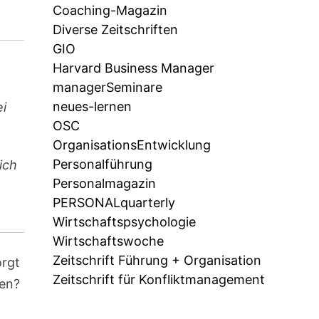
Coaching-Magazin
Diverse Zeitschriften
GIO
Harvard Business Manager
managerSeminare
neues-lernen
ei
OSC
OrganisationsEntwicklung
Personalführung
ich
Personalmagazin
PERSONALquarterly
Wirtschaftspsychologie
Wirtschaftswoche
Zeitschrift Führung + Organisation
orgt
Zeitschrift für Konfliktmanagement
den?