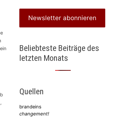
Newsletter abonnieren
ne
n
Beliebteste Beiträge des
ein
letzten Monats
Quellen
lb
,
brandeins
changement!