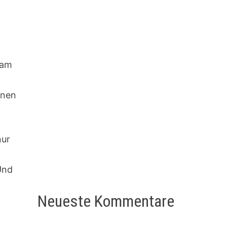
eam
inen
nur
Und
Neueste Kommentare
t