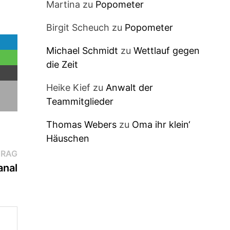
Martina
zu
Popometer
Birgit Scheuch
zu
Popometer
Michael Schmidt
zu
Wettlauf gegen
die Zeit
Heike Kief
zu
Anwalt der
Teammitglieder
Thomas Webers
zu
Oma ihr klein‘
Häuschen
Nächster
TRAG
Beitrag:
anal