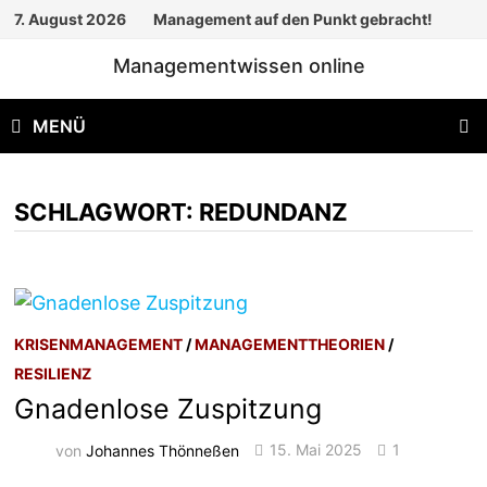
Zum
7. August 2026
Management auf den Punkt gebracht!
Inhalt
Managementwissen online
springen
MENÜ
SCHLAGWORT:
REDUNDANZ
KRISENMANAGEMENT
/
MANAGEMENTTHEORIEN
/
RESILIENZ
Gnadenlose Zuspitzung
von
Johannes Thönneßen
15. Mai 2025
1