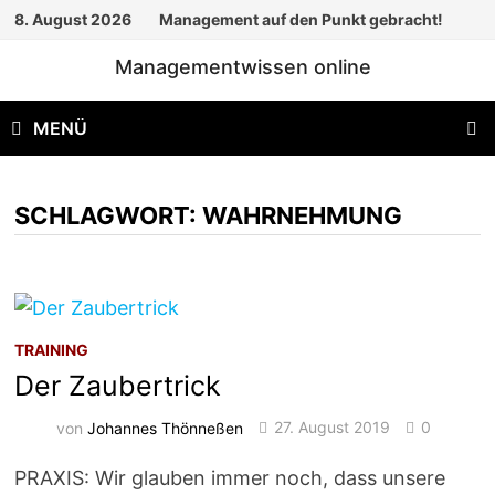
Zum
8. August 2026
Management auf den Punkt gebracht!
Inhalt
Managementwissen online
springen
MENÜ
SCHLAGWORT:
WAHRNEHMUNG
TRAINING
Der Zaubertrick
von
Johannes Thönneßen
27. August 2019
0
PRAXIS: Wir glauben immer noch, dass unsere