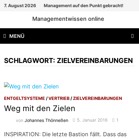
Zum
7. August 2026
Management auf den Punkt gebracht!
Inhalt
Managementwissen online
springen
MENÜ
SCHLAGWORT:
ZIELVEREINBARUNGEN
ENTGELTSYSTEME
/
VERTRIEB
/
ZIELVEREINBARUNGEN
Weg mit den Zielen
von
Johannes Thönneßen
5. Januar 2016
1
INSPIRATION: Die letzte Bastion fällt. Dass das