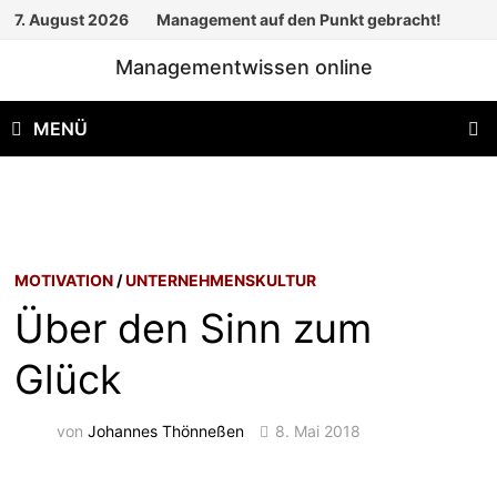
Zum
7. August 2026
Management auf den Punkt gebracht!
Inhalt
Managementwissen online
springen
MENÜ
MOTIVATION
/
UNTERNEHMENSKULTUR
Über den Sinn zum
Glück
von
Johannes Thönneßen
8. Mai 2018