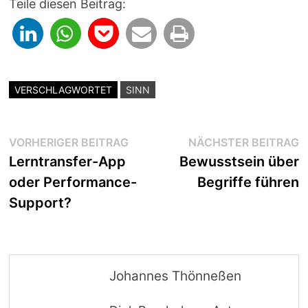
Teile diesen Beitrag:
VERSCHLAGWORTET
SINN
Beitragsnavigation
Vorheriger
N
VORHERIGER BEITRAG
NÄCHSTER BEITRAG
Beitrag:
B
Lerntransfer-App
Bewusstsein über
oder Performance-
Begriffe führen
Support?
Johannes Thönneßen