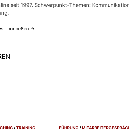
line seit 1997. Schwerpunkt-Themen: Kommunikatio
ung.
nes Thönneßen →
REN
CHING
/
TRAINING
FÜHRUNG
/
MITARBEITERGESPRÄC