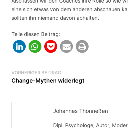
Also lassen wir den Coaches ihre Rolle so wie w
eine sich etwas von dem anderen abschauen kann, 
sollten ihn niemand davon abhalten.
Teile diesen Beitrag:
Beitragsnavigation
Vorheriger
VORHERIGER BEITRAG
Beitrag:
Change-Mythen widerlegt
Johannes Thönneßen
Dipl. Psychologe, Autor, Moder