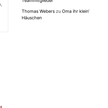
Teammitglieder
n,
Thomas Webers
zu
Oma ihr klein‘
Häuschen
H