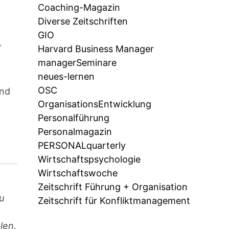
Coaching-Magazin
Diverse Zeitschriften
GIO
r
Harvard Business Manager
managerSeminare
neues-lernen
OSC
und
OrganisationsEntwicklung
Personalführung
Personalmagazin
PERSONALquarterly
Wirtschaftspsychologie
Wirtschaftswoche
Zeitschrift Führung + Organisation
u
Zeitschrift für Konfliktmanagement
len.