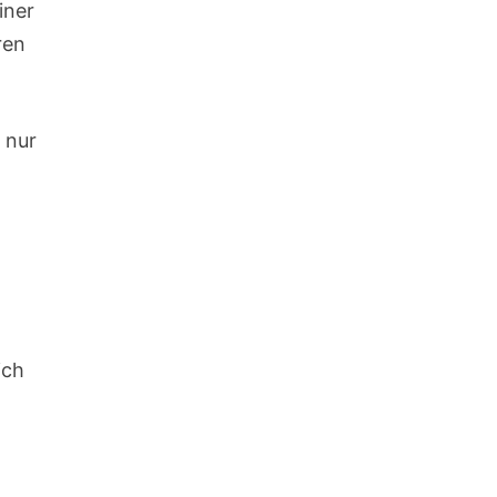
iner
ren
 nur
ich