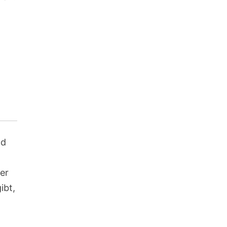
nd
 er
ibt,