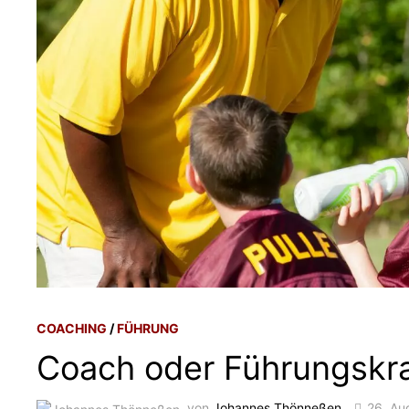
COACHING
/
FÜHRUNG
Coach oder Führungskra
von
Johannes Thönneßen
26. Au