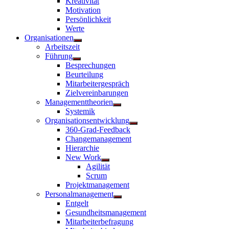
Kreativität
anzeigen
Motivation
Persönlichkeit
Werte
Organisationen
Untermenü
Arbeitszeit
anzeigen
Führung
Untermenü
Besprechungen
anzeigen
Beurteilung
Mitarbeitergespräch
Zielvereinbarungen
Managementtheorien
Untermenü
Systemik
anzeigen
Organisationsentwicklung
Untermenü
360-Grad-Feedback
anzeigen
Changemanagement
Hierarchie
New Work
Untermenü
Agilität
anzeigen
Scrum
Projektmanagement
Personalmanagement
Untermenü
Entgelt
anzeigen
Gesundheitsmanagement
Mitarbeiterbefragung