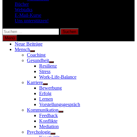
Bücher
Webtalks
E-Mail-Kurse
Uns unterstützen!
Suchen
nach:
Menü
Neue Beiträge
Mensch
Untermenü
Coaching
anzeigen
Gesundheit
Untermenü
Resilienz
anzeigen
Stress
Work-Life-Balance
Karriere
Untermenü
Bewerbung
anzeigen
Erfolg
Lernen
Vorstellungsgespräch
Kommunikation
Untermenü
Feedback
anzeigen
Konflikte
Mediation
Psychologie
Untermenü