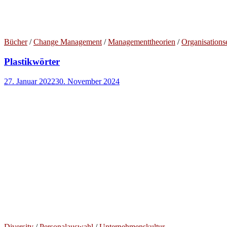
Bücher
/
Change Management
/
Managementtheorien
/
Organisations
Plastikwörter
27. Januar 2022
30. November 2024
Diversity
/
Personalauswahl
/
Unternehmenskultur