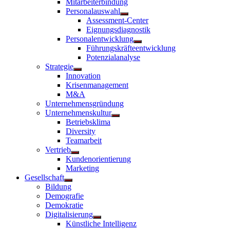
Mitarbeiterbindung
Personalauswahl
Untermenü
Assessment-Center
anzeigen
Eignungsdiagnostik
Personalentwicklung
Untermenü
Führungskräfteentwicklung
anzeigen
Potenzialanalyse
Strategie
Untermenü
Innovation
anzeigen
Krisenmanagement
M&A
Unternehmensgründung
Unternehmenskultur
Untermenü
Betriebsklima
anzeigen
Diversity
Teamarbeit
Vertrieb
Untermenü
Kundenorientierung
anzeigen
Marketing
Gesellschaft
Untermenü
Bildung
anzeigen
Demografie
Demokratie
Digitalisierung
Untermenü
Künstliche Intelligenz
anzeigen