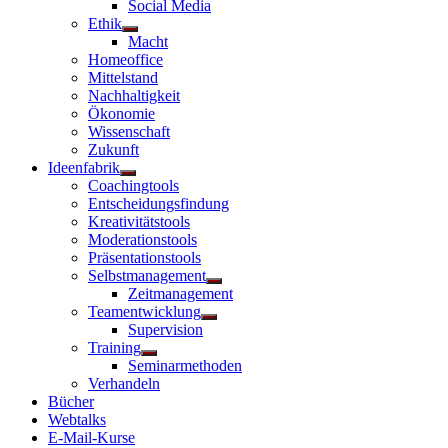
Social Media
Ethik
Untermenü
Macht
anzeigen
Homeoffice
Mittelstand
Nachhaltigkeit
Ökonomie
Wissenschaft
Zukunft
Ideenfabrik
Untermenü
Coachingtools
anzeigen
Entscheidungsfindung
Kreativitätstools
Moderationstools
Präsentationstools
Selbstmanagement
Untermenü
Zeitmanagement
anzeigen
Teamentwicklung
Untermenü
Supervision
anzeigen
Training
Untermenü
Seminarmethoden
anzeigen
Verhandeln
Bücher
Webtalks
E-Mail-Kurse