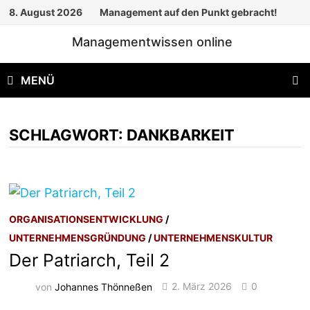
Zum
8. August 2026
Management auf den Punkt gebracht!
Inhalt
Managementwissen online
springen
MENÜ
SCHLAGWORT:
DANKBARKEIT
ORGANISATIONSENTWICKLUNG
/
UNTERNEHMENSGRÜNDUNG
/
UNTERNEHMENSKULTUR
Der Patriarch, Teil 2
von
Johannes Thönneßen
2. März 2026
0