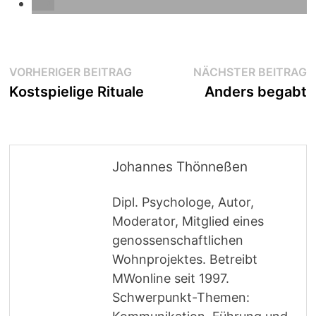
Beitragsnavigation
Vorheriger
N
VORHERIGER BEITRAG
NÄCHSTER BEITRAG
Beitrag:
B
Kostspielige Rituale
Anders begabt
Johannes Thönneßen
Dipl. Psychologe, Autor,
Moderator, Mitglied eines
genossenschaftlichen
Wohnprojektes. Betreibt
MWonline seit 1997.
Schwerpunkt-Themen: