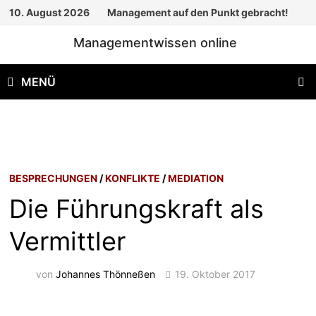
Zum
10. August 2026
Management auf den Punkt gebracht!
Inhalt
Managementwissen online
springen
MENÜ
BESPRECHUNGEN
/
KONFLIKTE
/
MEDIATION
Die Führungskraft als
Vermittler
von
Johannes Thönneßen
19. Oktober 2017