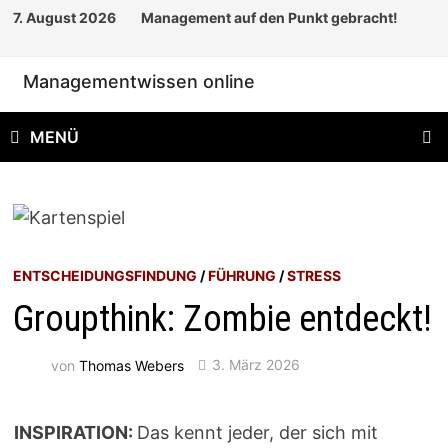
Zum
7. August 2026
Management auf den Punkt gebracht!
Inhalt
springen
Managementwissen online
MENÜ
ENTSCHEIDUNGSFINDUNG
/
FÜHRUNG
/
STRESS
Groupthink: Zombie entdeckt!
von
Thomas Webers
3. März 2026
INSPIRATION:
Das kennt jeder, der sich mit