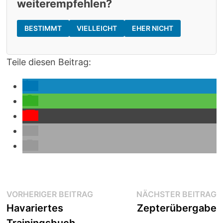
weiterempfehlen?
BESTIMMT
VIELLEICHT
EHER NICHT
Teile diesen Beitrag:
Beitragsnavigation
Vorheriger
N
VORHERIGER BEITRAG
NÄCHSTER BEITRAG
Beitrag:
B
Havariertes
Zepterübergabe