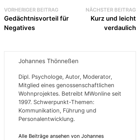
Beitragsnavigation
Vorheriger
N
VORHERIGER BEITRAG
NÄCHSTER BEITRAG
Beitrag:
B
Gedächtnisvorteil für
Kurz und leicht
Negatives
verdaulich
Johannes Thönneßen
Dipl. Psychologe, Autor, Moderator,
Mitglied eines genossenschaftlichen
Wohnprojektes. Betreibt MWonline seit
1997. Schwerpunkt-Themen:
Kommunikation, Führung und
Personalentwicklung.
Alle Beiträge ansehen von Johannes