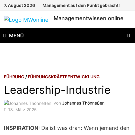
Zum
7. August 2026
Management auf den Punkt gebracht!
Inhalt
Managementwissen online
springen
MENÜ
FÜHRUNG
/
FÜHRUNGSKRÄFTEENTWICKLUNG
Leadership-Industrie
von
Johannes Thönneßen
18. März 2025
INSPIRATION:
Da ist was dran: Wenn jemand den