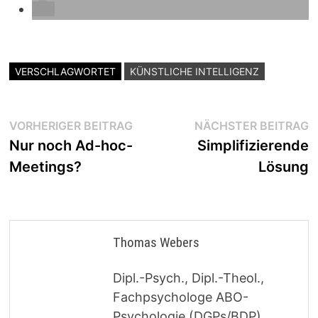
VERSCHLAGWORTET
KÜNSTLICHE INTELLIGENZ
Beitragsnavigation
Vorheriger
N
VORHERIGER BEITRAG
NÄCHSTER BEITRAG
Beitrag:
B
Nur noch Ad-hoc-
Simplifizierende
Meetings?
Lösung
Thomas Webers
Dipl.-Psych., Dipl.-Theol.,
Fachpsychologe ABO-
Psychologie (DGPs/BDP),