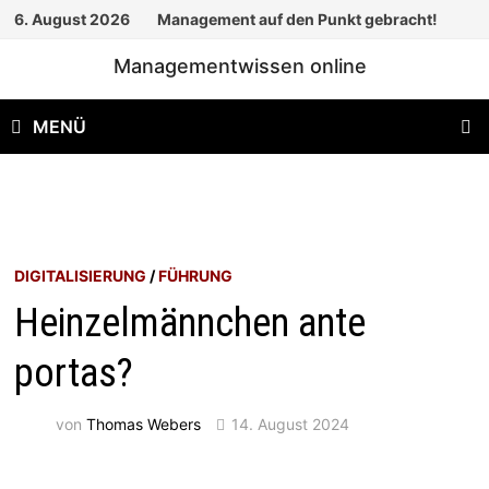
Zum
6. August 2026
Management auf den Punkt gebracht!
Inhalt
Managementwissen online
springen
MENÜ
DIGITALISIERUNG
/
FÜHRUNG
Heinzelmännchen ante
portas?
von
Thomas Webers
14. August 2024