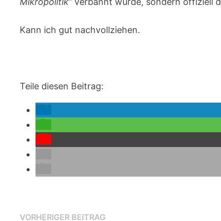
Mikropolitik
“ verbannt würde, sondern offiziell
Kann ich gut nachvollziehen.
Teile diesen Beitrag:
Beitragsnavigation
Vorheriger
VORHERIGER BEITRAG