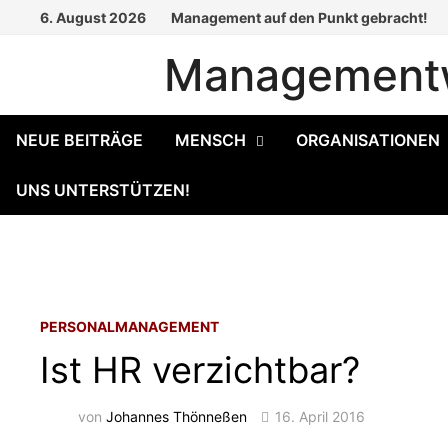
Zum
6. August 2026
Management auf den Punkt gebracht!
Inhalt
Managementw
springen
NEUE BEITRÄGE
MENSCH
ORGANISATIONEN
UNS UNTERSTÜTZEN!
PERSONALMANAGEMENT
Ist HR verzichtbar?
von
Johannes Thönneßen
16. April 2016