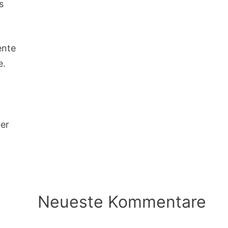
s
ente
e.
rer
Neueste Kommentare