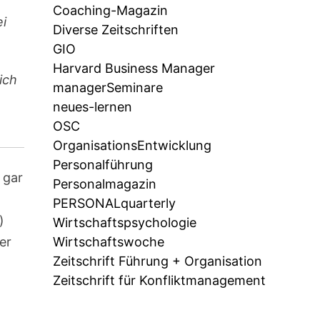
Coaching-Magazin
ei
Diverse Zeitschriften
GIO
Harvard Business Manager
ich
managerSeminare
neues-lernen
OSC
OrganisationsEntwicklung
Personalführung
h gar
Personalmagazin
PERSONALquarterly
)
Wirtschaftspsychologie
er
Wirtschaftswoche
Zeitschrift Führung + Organisation
Zeitschrift für Konfliktmanagement