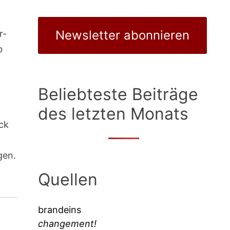
Newsletter abonnieren
r-
b
Beliebteste Beiträge
des letzten Monats
eck
gen.
Quellen
brandeins
changement!