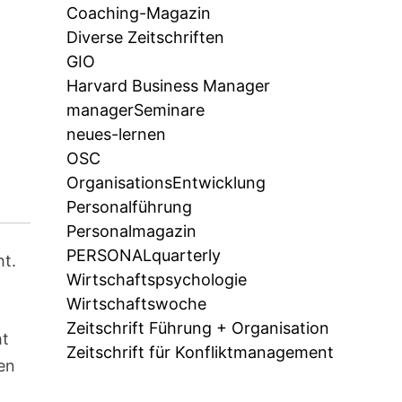
Coaching-Magazin
Diverse Zeitschriften
GIO
Harvard Business Manager
managerSeminare
neues-lernen
OSC
OrganisationsEntwicklung
Personalführung
Personalmagazin
PERSONALquarterly
ht.
Wirtschaftspsychologie
Wirtschaftswoche
Zeitschrift Führung + Organisation
ht
Zeitschrift für Konfliktmanagement
gen