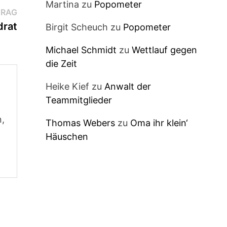
Martina
zu
Popometer
Nächster
TRAG
Beitrag:
rat
Birgit Scheuch
zu
Popometer
Michael Schmidt
zu
Wettlauf gegen
die Zeit
Heike Kief
zu
Anwalt der
Teammitglieder
n,
Thomas Webers
zu
Oma ihr klein‘
Häuschen