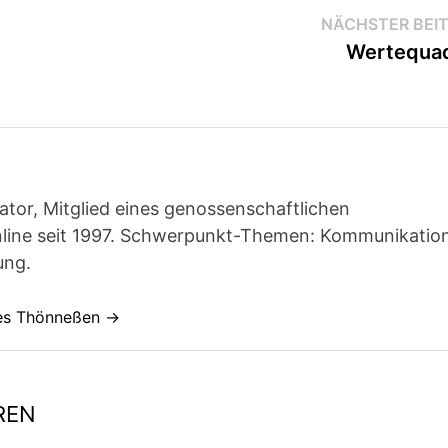
NÄCHSTER BEI
Wertequad
ator, Mitglied eines genossenschaftlichen
line seit 1997. Schwerpunkt-Themen: Kommunikatio
ung.
nes Thönneßen →
REN