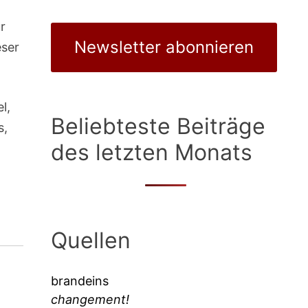
s
ür
Newsletter abonnieren
eser
l,
Beliebteste Beiträge
s,
des letzten Monats
Quellen
brandeins
changement!