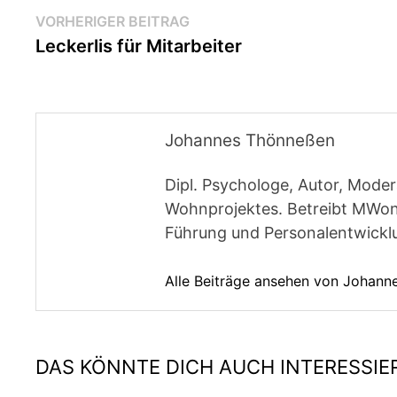
Beitragsnavigation
Vorheriger
VORHERIGER BEITRAG
Beitrag:
Leckerlis für Mitarbeiter
Johannes Thönneßen
Dipl. Psychologe, Autor, Moder
Wohnprojektes. Betreibt MWon
Führung und Personalentwickl
Alle Beiträge ansehen von Johan
DAS KÖNNTE DICH AUCH INTERESSIE