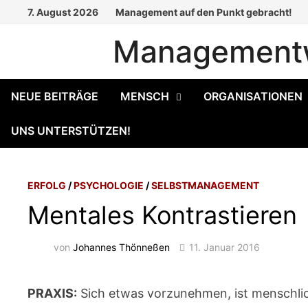
Zum
7. August 2026
Management auf den Punkt gebracht!
Inhalt
Managementw
springen
NEUE BEITRÄGE
MENSCH
ORGANISATIONEN
UNS UNTERSTÜTZEN!
ERFOLG
/
PSYCHOLOGIE
/
SELBSTMANAGEMENT
Mentales Kontrastieren
von
Johannes Thönneßen
11. Januar 2016
PRAXIS:
Sich etwas vorzunehmen, ist menschlic