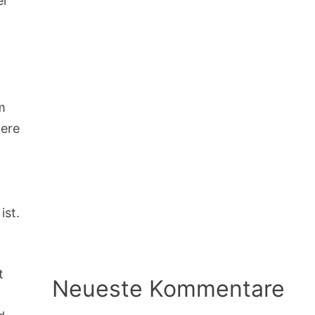
er
m
dere
ist.
t
Neueste Kommentare