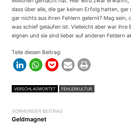
Millionen gemacht hat. Hier wird zwar erwähnt, 
dass über alle, die gar keinen Erfolg hatten, ga
gar nichts aus ihren Fehlern gelernt? Mag sein
was schief gelaufen ist. Vielleicht aber war ihr
eignen und sie sind lieber auf anderen Feldern 
Teile diesen Beitrag:
VERSCHLAGWORTET
FEHLERKULTUR
Beitragsnavigation
Vorheriger
VORHERIGER BEITRAG
Beitrag:
Geldmagnet