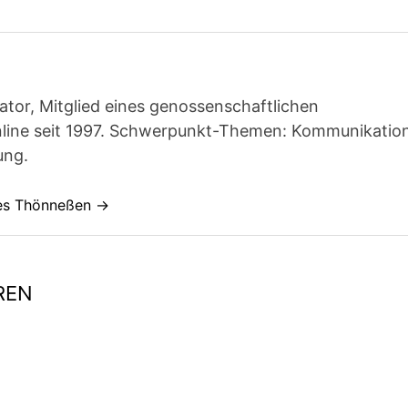
ator, Mitglied eines genossenschaftlichen
line seit 1997. Schwerpunkt-Themen: Kommunikatio
ung.
nes Thönneßen →
REN