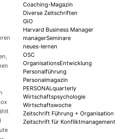
Coaching-Magazin
Diverse Zeitschriften
GIO
Harvard Business Manager
hren
managerSeminare
neues-lernen
OSC
en,
OrganisationsEntwicklung
amen
Personalführung
Personalmagazin
PERSONALquarterly
n
Wirtschaftspsychologie
Box
Wirtschaftswoche
ählt
Zeitschrift Führung + Organisation
l
Zeitschrift für Konfliktmanagement
ute