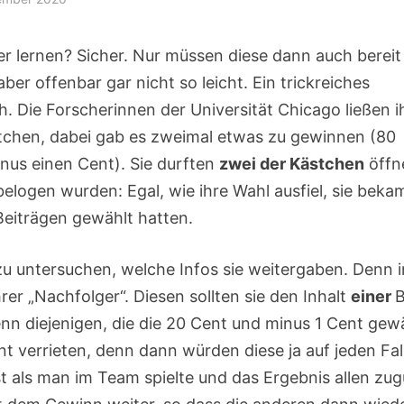
 lernen? Sicher. Nur müssen diese dann auch bereit
aber offenbar gar nicht so leicht. Ein trickreiches
h. Die Forscherinnen der Universität Chicago ließen i
stchen, dabei gab es zweimal etwas zu gewinnen (80
inus einen Cent). Sie durften
zwei der Kästchen
öffn
elogen wurden: Egal, wie ihre Wahl ausfiel, sie bek
 Beiträgen gewählt hatten.
zu untersuchen, welche Infos sie weitergaben. Denn i
er „Nachfolger“. Diesen sollten sie den Inhalt
einer
nn diejenigen, die die 20 Cent und minus 1 Cent gew
t verrieten, denn dann würden diese ja auf jeden Fal
t als man im Team spielte und das Ergebnis allen zug