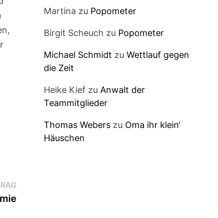
d
Martina
zu
Popometer
n
en,
Birgit Scheuch
zu
Popometer
r
Michael Schmidt
zu
Wettlauf gegen
die Zeit
Heike Kief
zu
Anwalt der
Teammitglieder
Thomas Webers
zu
Oma ihr klein‘
Häuschen
Nächster
TRAG
Beitrag:
ämie