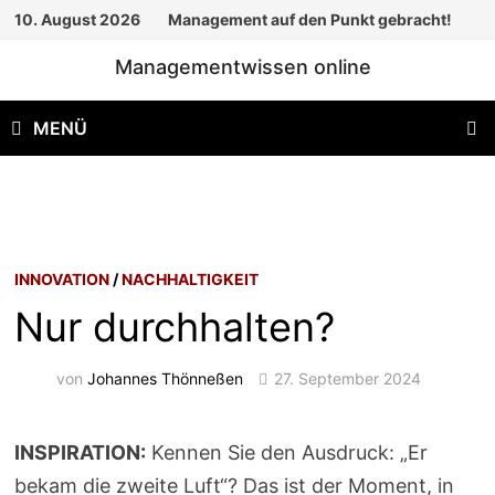
Zum
10. August 2026
Management auf den Punkt gebracht!
Inhalt
Managementwissen online
springen
MENÜ
INNOVATION
/
NACHHALTIGKEIT
Nur durchhalten?
von
Johannes Thönneßen
27. September 2024
INSPIRATION:
Kennen Sie den Ausdruck: „Er
bekam die zweite Luft“? Das ist der Moment, in