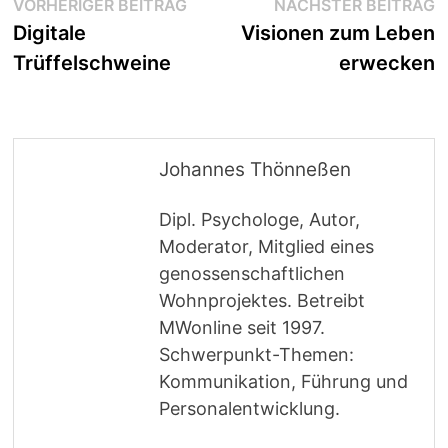
Beitragsnavigation
Vorheriger
N
VORHERIGER BEITRAG
NÄCHSTER BEITRAG
Beitrag:
B
Digitale
Visionen zum Leben
Trüffelschweine
erwecken
Johannes Thönneßen
Dipl. Psychologe, Autor,
Moderator, Mitglied eines
genossenschaftlichen
Wohnprojektes. Betreibt
MWonline seit 1997.
Schwerpunkt-Themen:
Kommunikation, Führung und
Personalentwicklung.