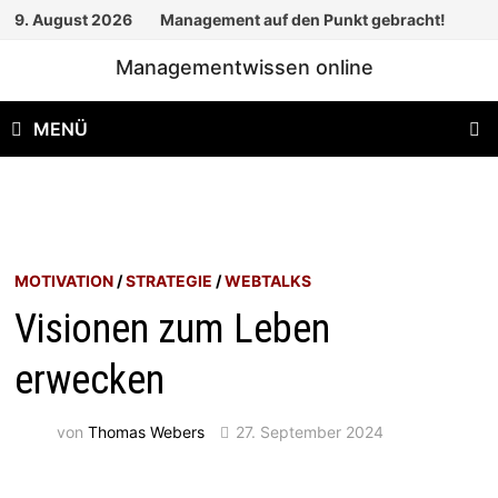
Zum
9. August 2026
Management auf den Punkt gebracht!
Inhalt
Managementwissen online
springen
MENÜ
MOTIVATION
/
STRATEGIE
/
WEBTALKS
Visionen zum Leben
erwecken
von
Thomas Webers
27. September 2024