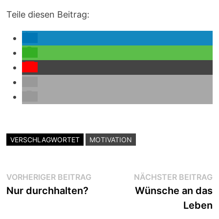
Teile diesen Beitrag:
VERSCHLAGWORTET
MOTIVATION
Beitragsnavigation
Vorheriger
N
VORHERIGER BEITRAG
NÄCHSTER BEITRAG
Beitrag:
B
Nur durchhalten?
Wünsche an das
Leben