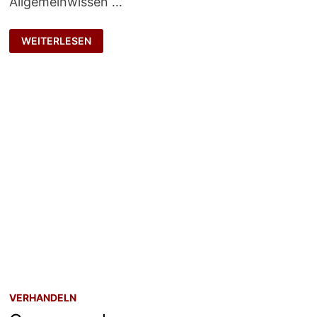
Allgemeinwissen …
RADIKAL
WEITERLESEN
SPEZIALISIEREN
VERHANDELN