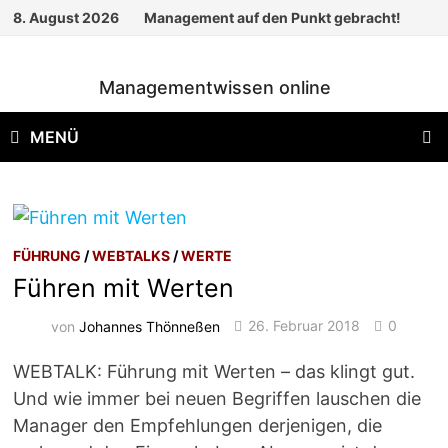
Zum
8. August 2026
Management auf den Punkt gebracht!
Inhalt
springen
Managementwissen online
MENÜ
FÜHRUNG
/
WEBTALKS
/
WERTE
Führen mit Werten
von
Johannes Thönneßen
26. Februar 2018
0
WEBTALK: Führung mit Werten – das klingt gut.
Und wie immer bei neuen Begriffen lauschen die
Manager den Empfehlungen derjenigen, die