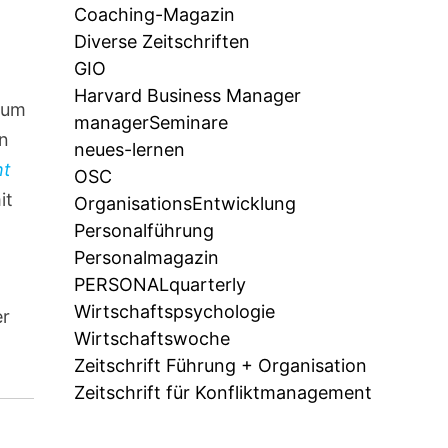
Coaching-Magazin
Diverse Zeitschriften
GIO
Harvard Business Manager
t um
managerSeminare
en
neues-lernen
ht
OSC
it
OrganisationsEntwicklung
Personalführung
Personalmagazin
PERSONALquarterly
Wirtschaftspsychologie
er
Wirtschaftswoche
Zeitschrift Führung + Organisation
Zeitschrift für Konfliktmanagement