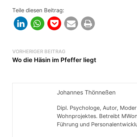
Teile diesen Beitrag:
Beitragsnavigation
Vorheriger
VORHERIGER BEITRAG
Beitrag:
Wo die Häsin im Pfeffer liegt
Johannes Thönneßen
Dipl. Psychologe, Autor, Moder
Wohnprojektes. Betreibt MWon
Führung und Personalentwickl