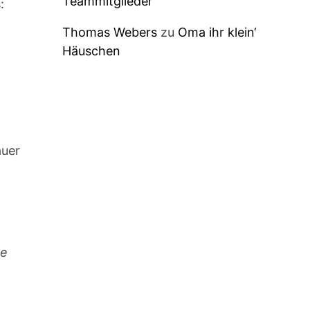
Teammitglieder
:
Thomas Webers
zu
Oma ihr klein‘
Häuschen
uer
ne