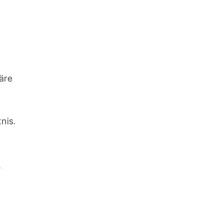
äre
nis.
.