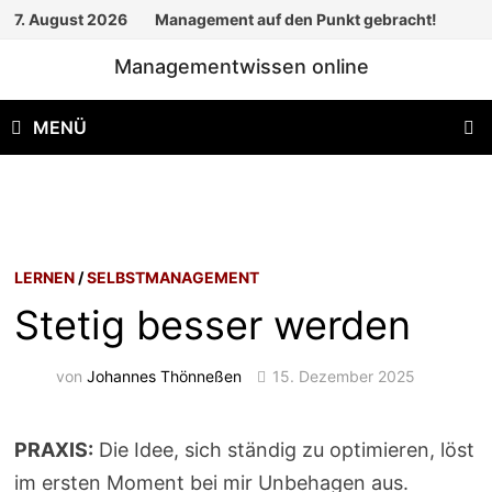
Zum
7. August 2026
Management auf den Punkt gebracht!
Inhalt
Managementwissen online
springen
MENÜ
LERNEN
/
SELBSTMANAGEMENT
Stetig besser werden
von
Johannes Thönneßen
15. Dezember 2025
PRAXIS:
Die Idee, sich ständig zu optimieren, löst
im ersten Moment bei mir Unbehagen aus.