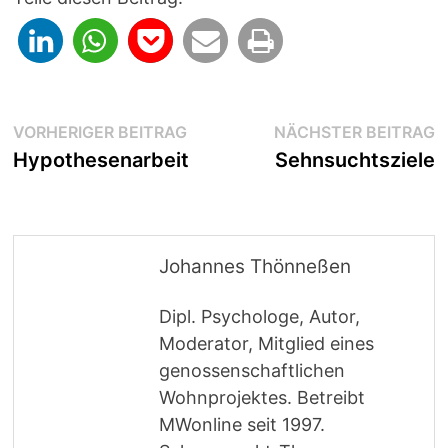
Beitragsnavigation
Vorheriger
N
VORHERIGER BEITRAG
NÄCHSTER BEITRAG
Beitrag:
B
Hypothesenarbeit
Sehnsuchtsziele
Johannes Thönneßen
Dipl. Psychologe, Autor,
Moderator, Mitglied eines
genossenschaftlichen
Wohnprojektes. Betreibt
MWonline seit 1997.