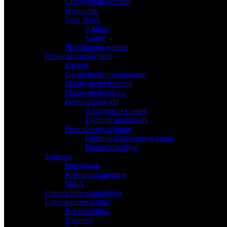
Changemanagement
Hierarchie
New Work
Agilität
Scrum
Projektmanagement
Personalmanagement
Entgelt
Gesundheitsmanagement
Mitarbeiterbefragung
Mitarbeiterbindung
Personalauswahl
Assessment-Center
Eignungsdiagnostik
Personalentwicklung
Führungskräfteentwicklung
Potenzialanalyse
Strategie
Innovation
Krisenmanagement
M&A
Unternehmensgründung
Unternehmenskultur
Betriebsklima
Diversity