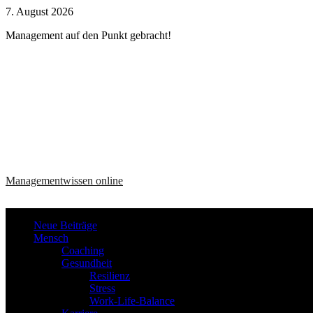
Zum
7. August 2026
Inhalt
Management auf den Punkt gebracht!
springen
Managementwissen online
Neue Beiträge
Mensch
Coaching
Gesundheit
Resilienz
Stress
Work-Life-Balance