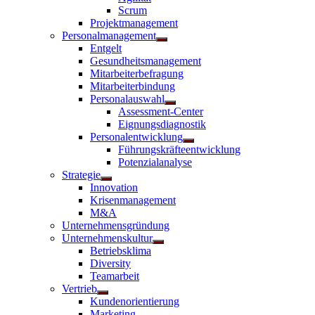
anzeigen
Scrum
Projektmanagement
Personalmanagement
Untermenü
Entgelt
anzeigen
Gesundheitsmanagement
Mitarbeiterbefragung
Mitarbeiterbindung
Personalauswahl
Untermenü
Assessment-Center
anzeigen
Eignungsdiagnostik
Personalentwicklung
Untermenü
Führungskräfteentwicklung
anzeigen
Potenzialanalyse
Strategie
Untermenü
Innovation
anzeigen
Krisenmanagement
M&A
Unternehmensgründung
Unternehmenskultur
Untermenü
Betriebsklima
anzeigen
Diversity
Teamarbeit
Vertrieb
Untermenü
Kundenorientierung
anzeigen
Marketing