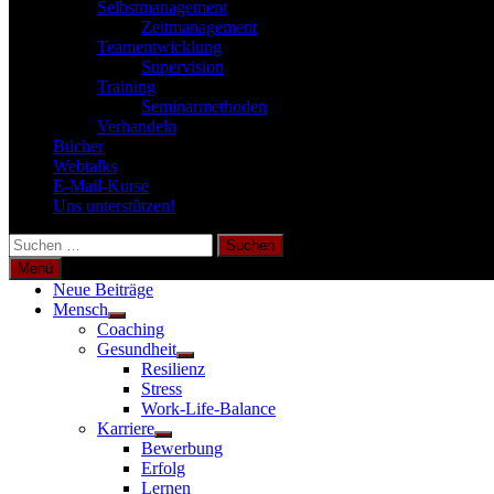
Selbstmanagement
Zeitmanagement
Teamentwicklung
Supervision
Training
Seminarmethoden
Verhandeln
Bücher
Webtalks
E-Mail-Kurse
Uns unterstützen!
Suchen
nach:
Menü
Neue Beiträge
Mensch
Untermenü
Coaching
anzeigen
Gesundheit
Untermenü
Resilienz
anzeigen
Stress
Work-Life-Balance
Karriere
Untermenü
Bewerbung
anzeigen
Erfolg
Lernen