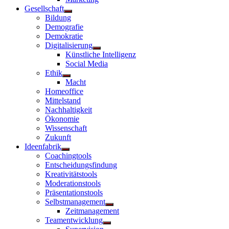
Gesellschaft
Untermenü
Bildung
anzeigen
Demografie
Demokratie
Digitalisierung
Untermenü
Künstliche Intelligenz
anzeigen
Social Media
Ethik
Untermenü
Macht
anzeigen
Homeoffice
Mittelstand
Nachhaltigkeit
Ökonomie
Wissenschaft
Zukunft
Ideenfabrik
Untermenü
Coachingtools
anzeigen
Entscheidungsfindung
Kreativitätstools
Moderationstools
Präsentationstools
Selbstmanagement
Untermenü
Zeitmanagement
anzeigen
Teamentwicklung
Untermenü