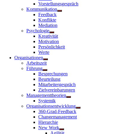
Vorstellungsgespräch
Kommunikation
Untermenü
Feedback
anzeigen
Konflikte
Mediation
Psychologie
Untermenü
Kreativität
anzeigen
Motivation
Persönlichkeit
Werte
Organisationen
Untermenü
Arbeitszeit
anzeigen
Führung
Untermenü
Besprechungen
anzeigen
Beurteilung
Mitarbeitergespräch
Zielvereinbarungen
Managementtheorien
Untermenü
Systemik
anzeigen
Organisationsentwicklung
Untermenü
360-Grad-Feedback
anzeigen
Changemanagement
Hierarchie
New Work
Untermenü
Agilität