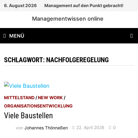
Zum
6. August 2026
Management auf den Punkt gebracht!
Inhalt
Managementwissen online
springen
MENÜ
SCHLAGWORT:
NACHFOLGEREGELUNG
MITTELSTAND
/
NEW WORK
/
ORGANISATIONSENTWICKLUNG
Viele Baustellen
von
Johannes Thönneßen
22. April 2026
0