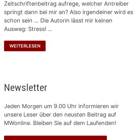
Zeitschriftenbeitrag aufrege, welcher Antreiber
springt dann bei mir an? Also irgendeiner wird es
schon sein … Die Autorin lässt mir keinen
Ausweg: Stress! …
„ALWAYS
WEITERLESEN
LOOK
AT
THE
BRIGHT
SIDE
OF
LIFE“
Newsletter
Jeden Morgen um 9.00 Uhr informieren wir
unsere Leser über den neusten Beitrag auf
MWonline. Bleiben Sie auf dem Laufenden!