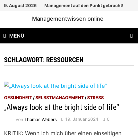
Zum
9. August 2026
Management auf den Punkt gebracht!
Inhalt
Managementwissen online
springen
MENÜ
SCHLAGWORT:
RESSOURCEN
GESUNDHEIT
/
SELBSTMANAGEMENT
/
STRESS
„Always look at the bright side of life“
von
Thomas Webers
19. Januar 2024
0
KRITIK: Wenn ich mich über einen einseitigen