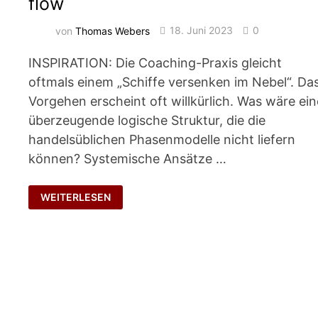
flow
von
Thomas Webers
18. Juni 2023
0
INSPIRATION: Die Coaching-Praxis gleicht
oftmals einem „Schiffe versenken im Nebel“. Da
Vorgehen erscheint oft willkürlich. Was wäre ein
überzeugende logische Struktur, die die
handelsüblichen Phasenmodelle nicht liefern
können? Systemische Ansätze …
SELBSTORGANISATION:
WEITERLESEN
GO
WITH
THE
FLOW