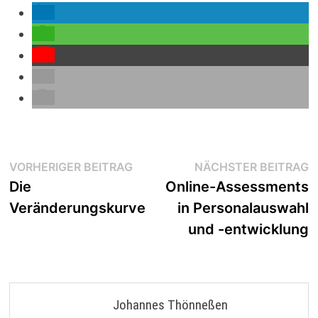
Beitragsnavigation
Vorheriger
N
VORHERIGER BEITRAG
NÄCHSTER BEITRAG
Beitrag:
B
Die
Online-Assessments
Veränderungskurve
in Personalauswahl
und -entwicklung
Johannes Thönneßen