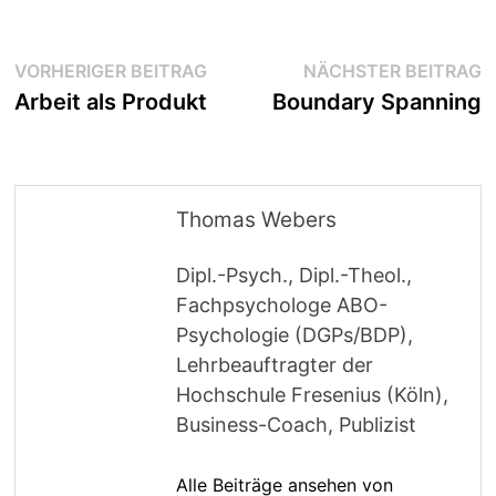
Beitragsnavigation
Vorheriger
N
VORHERIGER BEITRAG
NÄCHSTER BEITRAG
Beitrag:
B
Arbeit als Produkt
Boundary Spanning
Thomas Webers
Dipl.-Psych., Dipl.-Theol.,
Fachpsychologe ABO-
Psychologie (DGPs/BDP),
Lehrbeauftragter der
Hochschule Fresenius (Köln),
Business-Coach, Publizist
Alle Beiträge ansehen von