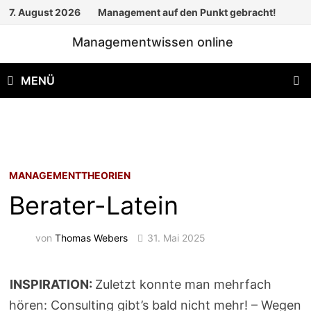
Zum
7. August 2026
Management auf den Punkt gebracht!
Inhalt
Managementwissen online
springen
MENÜ
MANAGEMENTTHEORIEN
Berater-Latein
von
Thomas Webers
31. Mai 2025
INSPIRATION:
Zuletzt konnte man mehrfach
hören: Consulting gibt’s bald nicht mehr! – Wegen