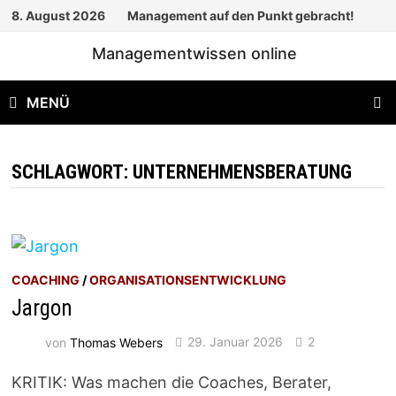
Zum
8. August 2026
Management auf den Punkt gebracht!
Inhalt
Managementwissen online
springen
MENÜ
SCHLAGWORT:
UNTERNEHMENSBERATUNG
COACHING
/
ORGANISATIONSENTWICKLUNG
Jargon
von
Thomas Webers
29. Januar 2026
2
KRITIK: Was machen die Coaches, Berater,