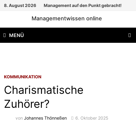
Zum
8. August 2026
Management auf den Punkt gebracht!
Inhalt
Managementwissen online
springen
MENÜ
KOMMUNIKATION
Charismatische
Zuhörer?
von
Johannes Thönneßen
6. Oktober 2025