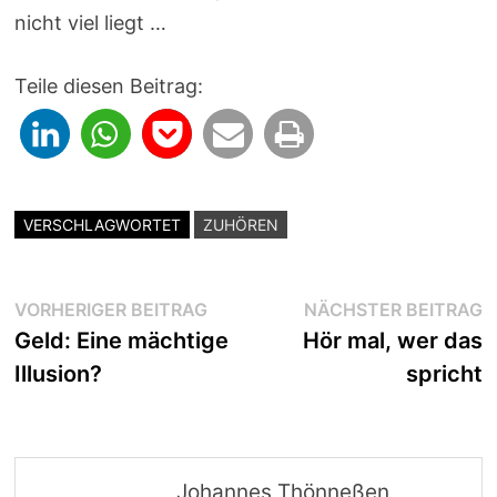
nicht viel liegt …
Teile diesen Beitrag:
VERSCHLAGWORTET
ZUHÖREN
Beitragsnavigation
Vorheriger
N
VORHERIGER BEITRAG
NÄCHSTER BEITRAG
Beitrag:
B
Geld: Eine mächtige
Hör mal, wer das
Illusion?
spricht
Johannes Thönneßen